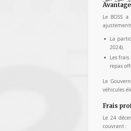
Avantages
Le BOSS a 
ajustement
La parti
2024).
Les frais
repas off
Le Gouvern
véhicules él
Frais pro
Le 24 décem
couvrant :