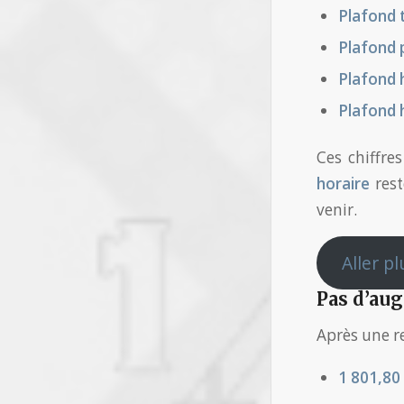
Plafond 
Plafond 
Plafond
Plafond 
Ces chiffre
horaire
rest
venir.
Aller pl
Pas d’au
Après une r
1 801,80