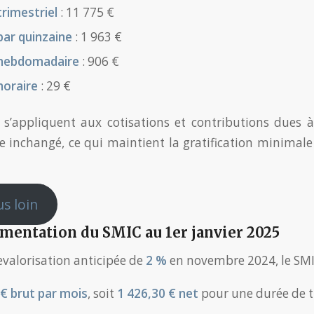
trimestriel
: 11 775 €
par quinzaine
: 1 963 €
 hebdomadaire
: 906 €
horaire
: 29 €
s s’appliquent aux cotisations et contributions dues à
e inchangé, ce qui maintient la gratification minimale
us loin
gmentation du SMIC au 1er janvier 2025
evalorisation anticipée de
2 %
en novembre 2024, le SMIC
 € brut par mois
, soit
1 426,30 € net
pour une durée de t