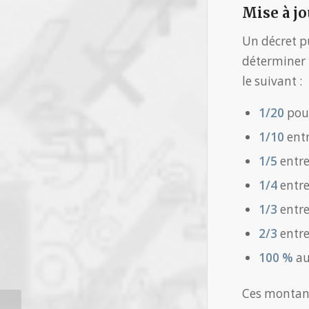
Mise à j
Un décret pu
déterminer 
le suivant :
1/20
pour
1/10
entr
1/5
entre
1/4
entre
1/3
entre
2/3
entre
100 %
au
Ces montants